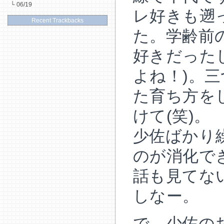
└
06/19
レ好きも遡
Recent Trackbacks
た。学齢前
好きだった
よね！)。
た育ち方を
けて(笑)。
少佐ばかり
のが消化で
話も見てな
しなー。
で、少佐の