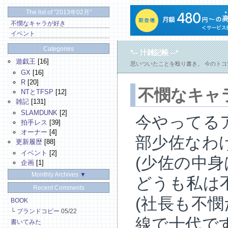
The list of "2013年02月"
不憫なキャラが好き
イベント
Categories
*-- 汁雑記帳 --*
遊戯王
[16]
思いついたことを殴り書き。 今のト
GX
[16]
R
[20]
不憫なキャ
NTとTFSP
[12]
雑記
[131]
SLAMDUNK
[2]
今やってる
拍手レス
[39]
オーナー
[4]
部少佐なわ
更新履歴
[88]
イベント
[2]
(少佐の中身
企画
[1]
Monthly Archives
▼
どうも私は
Recent Comments
(社長も不憫
BOOK
└
ブランドコピー
05/22
線で十代で
書いてみた