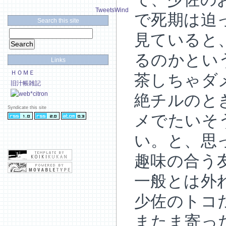
TweetsWind
で死期は迫
Search this site
見ていると
るのかとい
Links
ＨＯＭＥ
茶しちゃダ
旧汁帳雑記
絶チルのと
Syndicate this site
メでたいそ
い。と、思
趣味の合う
一般とは外
少佐のトコ
またま寄っ