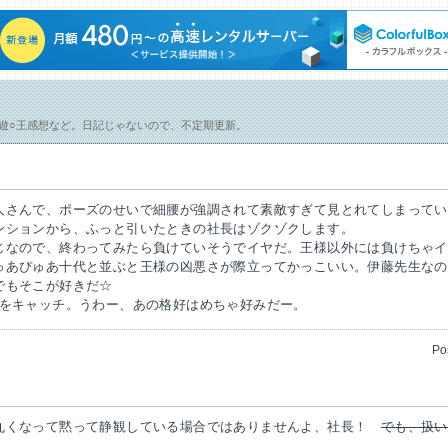
コ遊○王感想など。日記じゃないので、不定期更新。
人さんで、ポーズのせいで細腰が強調されて素敵すぎて見とれてしまってい
ンションから、ふっと引いたときの社長はゾクゾクします。
じなので、終わってみたら負けていそうでイヤだ。王様以外には負けちゃイ
ゅあぴゅあ十代と並ぶと王様の凶悪さが際立ってかっこいい。伊藤先生なの
でもそこが好きだ☆
トをキャッチ。うわー、あの格好はめちゃ好みだー。
Po
丸くなって黙って静観している場合ではありませんよ、社長！
でも、扱い