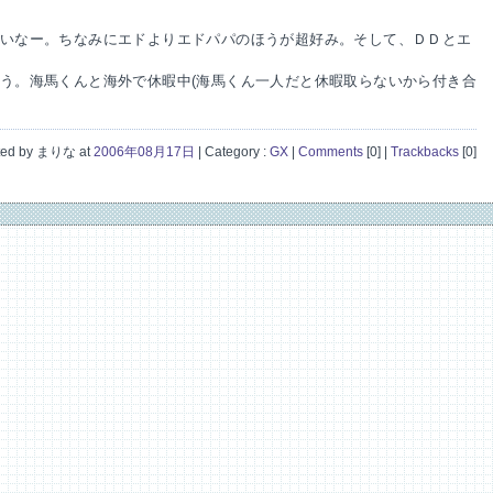
いなー。ちなみにエドよりエドパパのほうが超好み。そして、ＤＤとエ
う。海馬くんと海外で休暇中(海馬くん一人だと休暇取らないから付き合
ted by まりな at
2006年08月17日
| Category :
GX
|
Comments
[0]
|
Trackbacks
[0]