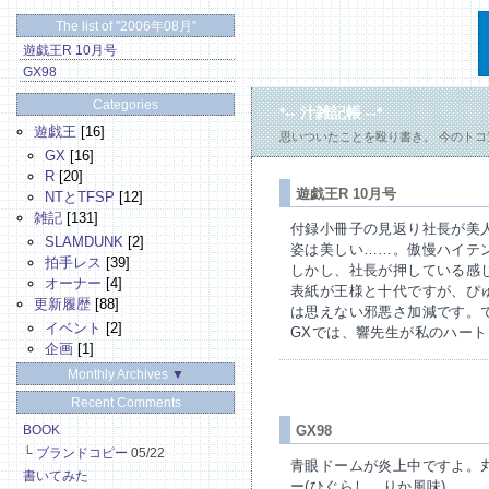
The list of "2006年08月"
遊戯王R 10月号
GX98
Categories
*-- 汁雑記帳 --*
遊戯王
[16]
思いついたことを殴り書き。 今のト
GX
[16]
R
[20]
遊戯王R 10月号
NTとTFSP
[12]
雑記
[131]
付録小冊子の見返り社長が美
SLAMDUNK
[2]
姿は美しい……。傲慢ハイテ
拍手レス
[39]
しかし、社長が押している感
オーナー
[4]
表紙が王様と十代ですが、ぴ
更新履歴
[88]
は思えない邪悪さ加減です。
イベント
[2]
GXでは、響先生が私のハー
企画
[1]
Monthly Archives
▼
Recent Comments
GX98
BOOK
└
ブランドコピー
05/22
青眼ドームが炎上中ですよ。
書いてみた
ー(ひぐらし、りか風味)。