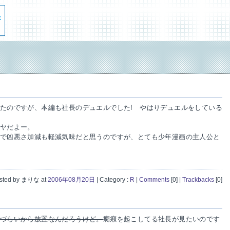
たのですが、本編も社長のデュエルでした! やはりデュエルをしている
ヤだよー。
で凶悪さ加減も軽減気味だと思うのですが、とても少年漫画の主人公と
sted by まりな at
2006年08月20日
| Category :
R
|
Comments
[0]
|
Trackbacks
[0]
づらいから放置なんだろうけど。
癇癪を起こしてる社長が見たいのです