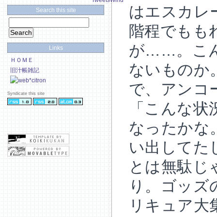
TweetsWind
はエスカレ
Search this site
階程でもも
が……。こ
Links
ＨＯＭＥ
ないものか
旧汁帳雑記
で、アンコ
Syndicate this site
「こんな状
なったかな
い出してた
とは無駄じ
り。ゴッズ
リキュア大