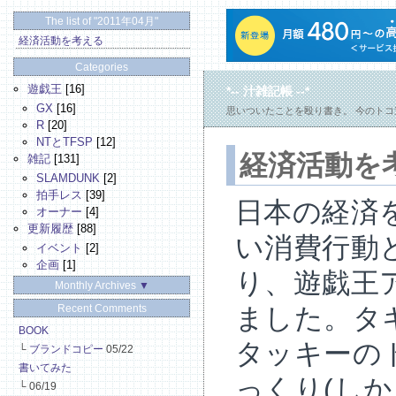
The list of "2011年04月"
経済活動を考える
Categories
遊戯王
[16]
*-- 汁雑記帳 --*
GX
[16]
思いついたことを殴り書き。 今のト
R
[20]
NTとTFSP
[12]
経済活動を
雑記
[131]
SLAMDUNK
[2]
拍手レス
[39]
日本の経済
オーナー
[4]
更新履歴
[88]
い消費行動
イベント
[2]
企画
[1]
り、遊戯王
Monthly Archives
▼
ました。タ
Recent Comments
BOOK
タッキーの
└
ブランドコピー
05/22
書いてみた
っくり(し
└
06/19